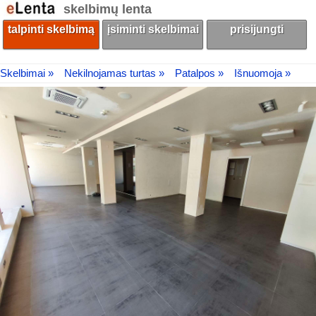
skelbimų lenta
talpinti skelbimą
įsiminti skelbimai
prisijungti
Skelbimai »
Nekilnojamas turtas »
Patalpos »
Išnuomoja »