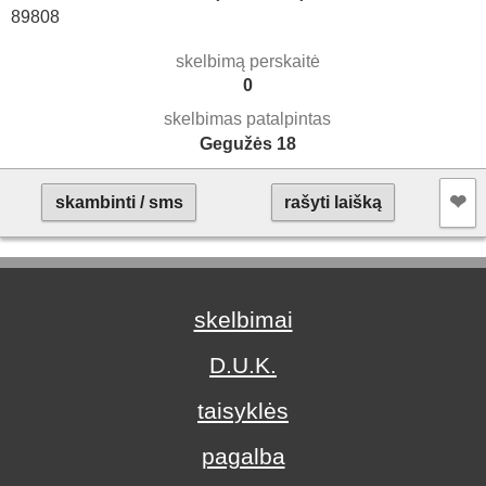
89808
skelbimą perskaitė
0
skelbimas patalpintas
Gegužės 18
❤︎
skambinti / sms
rašyti laišką
skelbimai
D.U.K.
taisyklės
pagalba