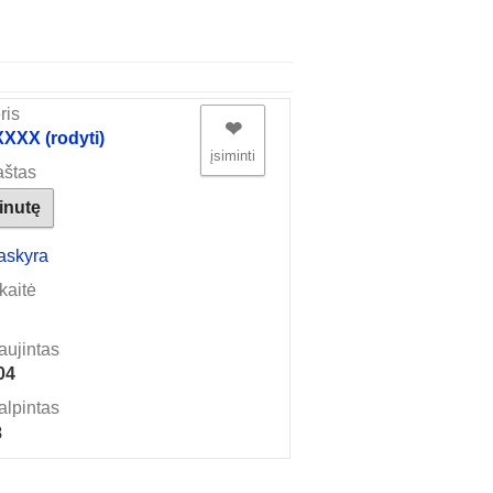
ris
❤︎
XX (rodyti)
įsiminti
aštas
žinutę
askyra
kaitė
aujintas
04
alpintas
8