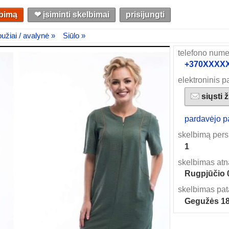
lbimą
❤︎ įsiminti skelbimai
prisijungti
užiai / avalynė »
Siūlo »
telefono nume
+370XXXXXX
elektroninis p
siųsti 
pardavėjo p
skelbimą pers
1
skelbimas atn
Rugpjūčio 
skelbimas pat
Gegužės 1