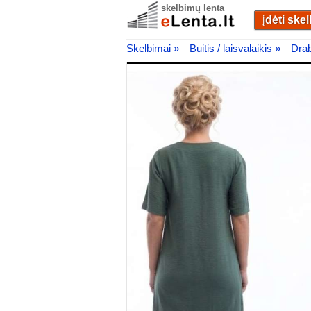
skelbimų lenta
įdėti ske
Skelbimai »
Buitis / laisvalaikis »
Drab