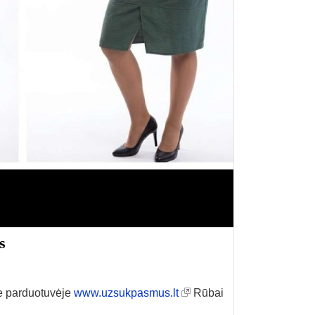
s
 e parduotuvėje
www.uzsukpasmus.lt
Rūbai