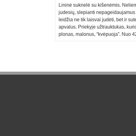
Lininė suknelė su kišenėmis. Neliem
judesių, slepianti nepageidaujamus “
leidžia ne tik laisvai judėti, bet ir 
apvalus. Priekyje užtrauktukas, kurio
plonas, malonus, “kvėpuoja”. Nuo 42