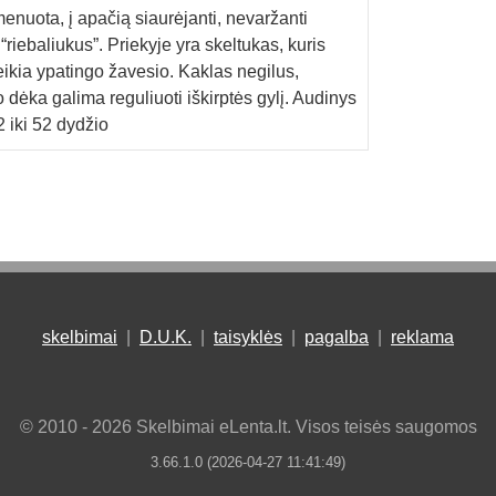
enuota, į apačią siaurėjanti, nevaržanti
riebaliukus”. Priekyje yra skeltukas, kuris
suteikia ypatingo žavesio. Kaklas negilus,
 dėka galima reguliuoti iškirptės gylį. Audinys
 iki 52 dydžio
skelbimai
|
D.U.K.
|
taisyklės
|
pagalba
|
reklama
© 2010 - 2026 Skelbimai eLenta.lt. Visos teisės saugomos
3.66.1.0 (2026-04-27 11:41:49)