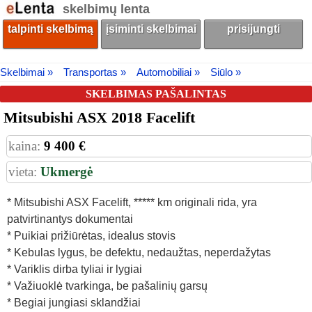
skelbimų lenta
talpinti skelbimą
įsiminti skelbimai
prisijungti
Skelbimai »
Transportas »
Automobiliai »
Siūlo »
SKELBIMAS PAŠALINTAS
Mitsubishi ASX 2018 Facelift
kaina:
9 400 €
vieta:
Ukmergė
* Mitsubishi ASX Facelift, ***** km originali rida, yra
patvirtinantys dokumentai
* Puikiai prižiūrėtas, idealus stovis
* Kebulas lygus, be defektu, nedaužtas, neperdažytas
* Variklis dirba tyliai ir lygiai
* Važiuoklė tvarkinga, be pašalinių garsų
* Begiai jungiasi sklandžiai