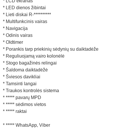
* LCD ekranas
* LED dienos žibintai
* Lieti diskai R-**********
* Multifunkcinis vairas
* Navigacija
* Odinis vairas
* Oldtimer
* Porankis tarp priekinių sėdynių su daiktadėže
* Reguliuojamą vairo kolonėlė
* Stogo bagažinės relingai
* Šaldoma daiktadėžė
* Šviesos davikliai
* Tamsinti langai
* Traukos kontrolės sistema
* ***** pavarų MPD
* ***** sėdimos vietos
* ***** raktai
* ***** WhatsApp, Viber