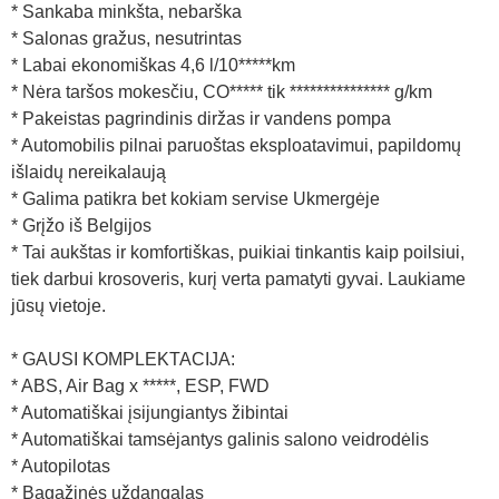
* Sankaba minkšta, nebarška
* Salonas gražus, nesutrintas
* Labai ekonomiškas 4,6 l/10*****km
* Nėra taršos mokesčiu, CO***** tik *************** g/km
* Pakeistas pagrindinis diržas ir vandens pompa
* Automobilis pilnai paruoštas eksploatavimui, papildomų
išlaidų nereikalaują
* Galima patikra bet kokiam servise Ukmergėje
* Grįžo iš Belgijos
* Tai aukštas ir komfortiškas, puikiai tinkantis kaip poilsiui,
tiek darbui krosoveris, kurį verta pamatyti gyvai. Laukiame
jūsų vietoje.
* GAUSI KOMPLEKTACIJA:
* ABS, Air Bag x *****, ESP, FWD
* Automatiškai įsijungiantys žibintai
* Automatiškai tamsėjantys galinis salono veidrodėlis
* Autopilotas
* Bagažinės uždangalas