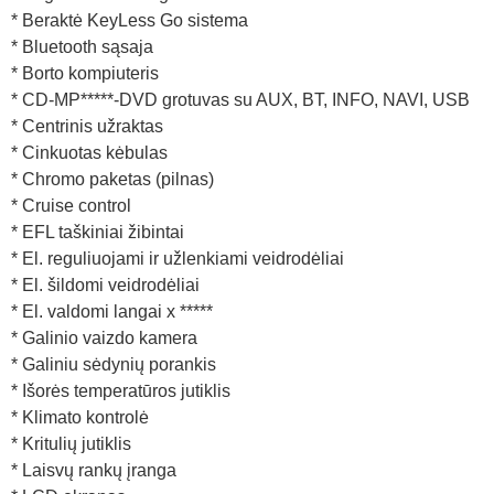
* Beraktė KeyLess Go sistema
* Bluetooth sąsaja
* Borto kompiuteris
* CD-MP*****-DVD grotuvas su AUX, BT, INFO, NAVI, USB
* Centrinis užraktas
* Cinkuotas kėbulas
* Chromo paketas (pilnas)
* Cruise control
* EFL taškiniai žibintai
* El. reguliuojami ir užlenkiami veidrodėliai
* El. šildomi veidrodėliai
* El. valdomi langai x *****
* Galinio vaizdo kamera
* Galiniu sėdynių porankis
* Išorės temperatūros jutiklis
* Klimato kontrolė
* Kritulių jutiklis
* Laisvų rankų įranga