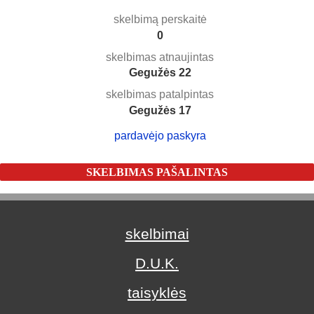
skelbimą perskaitė
0
skelbimas atnaujintas
Gegužės 22
skelbimas patalpintas
Gegužės 17
pardavėjo paskyra
SKELBIMAS PAŠALINTAS
skelbimai
D.U.K.
taisyklės