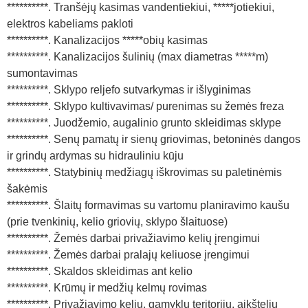
**********. Tranšėjų kasimas vandentiekiui, *****jotiekiui,
elektros kabeliams pakloti
**********. Kanalizacijos *****obių kasimas
**********. Kanalizacijos šulinių (max diametras *****m)
sumontavimas
**********. Sklypo reljefo sutvarkymas ir išlyginimas
**********. Sklypo kultivavimas/ purenimas su žemės freza
**********. Juodžemio, augalinio grunto skleidimas sklype
**********. Senų pamatų ir sienų griovimas, betoninės dangos
ir grindų ardymas su hidrauliniu kūju
**********. Statybinių medžiagų iškrovimas su paletinėmis
šakėmis
**********. Šlaitų formavimas su vartomu planiravimo kaušu
(prie tvenkinių, kelio griovių, sklypo šlaituose)
**********. Žemės darbai privažiavimo kelių įrengimui
**********. Žemės darbai pralajų keliuose įrengimui
**********. Skaldos skleidimas ant kelio
**********. Krūmų ir medžių kelmų rovimas
**********. Privažiavimo kelių, gamyklų teritorijų, aikštelių