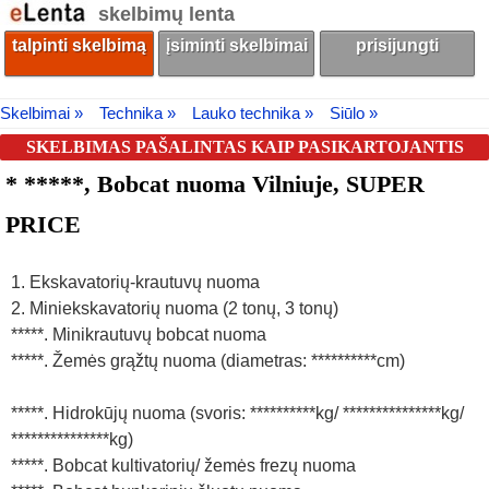
skelbimų lenta
talpinti skelbimą
įsiminti skelbimai
prisijungti
Skelbimai »
Technika »
Lauko technika »
Siūlo »
SKELBIMAS PAŠALINTAS KAIP PASIKARTOJANTIS
* *****, Bobcat nuoma Vilniuje, SUPER
PRICE
1. Ekskavatorių-krautuvų nuoma
2. Miniekskavatorių nuoma (2 tonų, 3 tonų)
*****. Minikrautuvų bobcat nuoma
*****. Žemės grąžtų nuoma (diametras: **********cm)
*****. Hidrokūjų nuoma (svoris: **********kg/ ***************kg/
***************kg)
*****. Bobcat kultivatorių/ žemės frezų nuoma