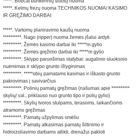
*****. Bobcat bunkerinių šluotų nuoma
*****. Kelmų frezų nuoma TECHNIKOS NUOMA/ KASIMO
IR GRĘŽIMO DARBAI
*****. Vartomų planiravimo kaušų nuoma
**********. Nago (ripper) nuoma žemės įšalui ardyti
**********. Žemės kasimo darbai iki *****m gylio
**********. Žemės gręžimo darbai iki *****m gylio
**********. Sklypo paruošimas statybai: augalinio sluoksnio
nuėmimas ir sklypo grunto išlyginimas
**********. *****obių pamatams kasimas ir iškasto grunto
pakrovimas į savivarčius
**********. Polinių pamatų gręžimas (našumas apie **********
skylių/ val., priklauso nuo grunto tipo ir polių gylio)
**********. Skylių tvoros stulpams, terasoms, laikančioms
atramoms gręžimas
**********. Pamatų užpylimas smėliu
**********. Pamatų atkasimas pamatų šiltinimo ir
hidroizoliavimo darbams atlikti, drenažui pakloti