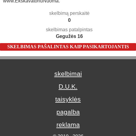
www.EkskavatoriuNuoma.
skelbimą perskaitė
0
skelbimas patalpintas
Gegužės 16
SKELBIMAS PAŠALINTAS KAIP PASIKARTOJANTIS
skelbimai
D.U.K.
taisyklės
pagalba
reklama