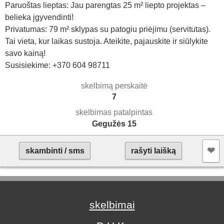
​Paruoštas lieptas: Jau parengtas 25 m² liepto projektas –
belieka įgyvendinti!
​Privatumas: 79 m² sklypas su patogiu priėjimu (servitutas).
​Tai vieta, kur laikas sustoja. Ateikite, pajauskite ir siūlykite
savo kainą!
Susisiekime: +370 604 98711
skelbimą perskaitė
7
skelbimas patalpintas
Gegužės 15
❤︎
skambinti / sms
rašyti laišką
skelbimai