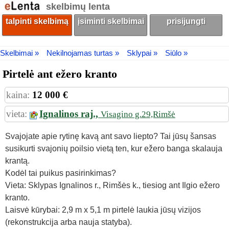
skelbimų lenta
talpinti skelbimą
įsiminti skelbimai
prisijungti
Skelbimai »
Nekilnojamas turtas »
Sklypai »
Siūlo »
Pirtelė ant ežero kranto
kaina:
12 000 €
vieta:
Ignalinos raj.,
Visagino g.29,Rimšė
Svajojate apie rytinę kavą ant savo liepto? Tai jūsų šansas
susikurti svajonių poilsio vietą ten, kur ežero banga skalauja
krantą.
​Kodėl tai puikus pasirinkimas?
​Vieta: Sklypas Ignalinos r., Rimšės k., tiesiog ant Ilgio ežero
kranto.
​Laisvė kūrybai: 2,9 m x 5,1 m pirtelė laukia jūsų vizijos
(rekonstrukcija arba nauja statyba).