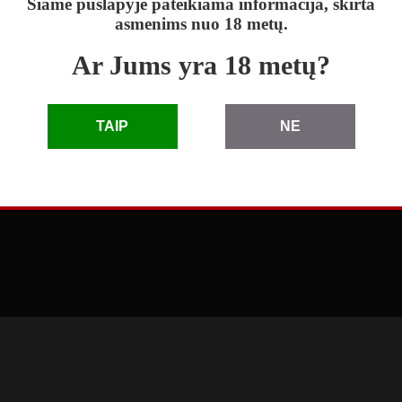
Šiame puslapyje pateikiama informacija, skirta
asmenims nuo 18 metų.
Ar Jums yra 18 metų?
skelbimai
|
D.U.K.
|
taisyklės
|
pagalba
|
reklama
TAIP
NE
© 2010 - 2026 Skelbimai eLenta.lt. Visos teisės saugomos
3.66.1.0 (2026-04-27 11:41:49)