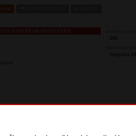
lbimą
❤︎ įsiminti skelbimai
prisijungti
TAS KAIP PASIKARTOJANTIS
skelbimą pers
285
skelbimas pat
Gegužės 1
auliai