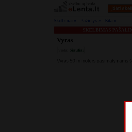
skelbimų lenta
įdėti ske
Skelbimai »
Pažintys »
Kita »
SKELBIMAS PAŠALIN
Vyras
vieta:
Šiauliai
Vyras 50 m moters pasimatymams ši