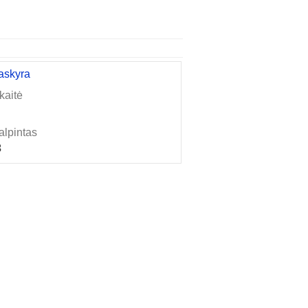
askyra
kaitė
alpintas
3