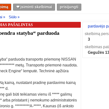
lbimą
❤︎ įsiminti skelbimai
prisijungti
ai »
Siūlo »
MAS PAŠALINTAS
pardavėjo p
endra statyba“ parduoda
skelbimą pers
3
skelbimas pat
Gegužės 1
tyba“ parduoda transporto priemonę NISSAN
*********** metų. Transporto priemonė naudota.
Check Engine“ lemputė. Techninė apžiūra
tą kainą, nustatant pradinę pardavimo kainą
*** d.
ę gali būti teikiamas vienu iš ***** galimų
** arba pristatant į nemokumo administratorės
nio g. **********A-*****, Kaunas (iš anksto