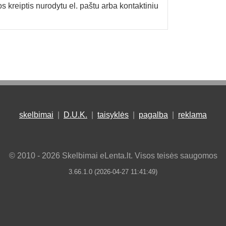
os kreiptis nurodytu el. paštu arba kontaktiniu
skelbimai
|
D.U.K.
|
taisyklės
|
pagalba
|
reklama
© 2010 - 2026 Skelbimai eLenta.lt. Visos teisės saugomos
3.66.1.0 (2026-04-27 11:41:49)