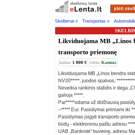
skelbimų lenta
įdėti ske
Skelbimai »
Transportas »
Automobili
SKELBI
Likviduojama MB „Linos b
transporto priemonę
kaina:
1 000 €
vieta:
Kaunas
Likviduojama MB „Linos bendra sta
NV20*****, juodos spalvos, *********
Neveikia rankinis stabdis ir dega „
galioja *****.
Par*****odama už didžiausią pasiūly
–***** Eur. Pasiūlymai priimami iki **
Pasiūlymas įsigyti transporto priemon
būdų - elektroniniu paštu adresu ***
UAB „Bankrotė“ buveinę, adresu Mairo