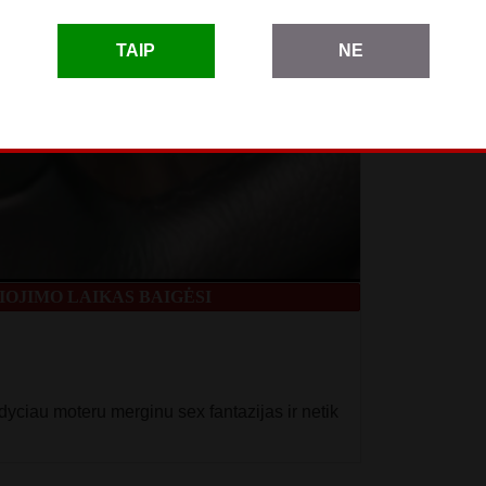
TAIP
NE
OJIMO LAIKAS BAIGĖSI
yciau moteru merginu sex fantazijas ir netik