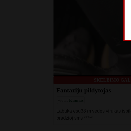
SKELBIMO GALI
Fantaziju pildytojas
vieta:
Kaunas
Labuka esu38 m vedes virukas ispild
pradzioj sms *****