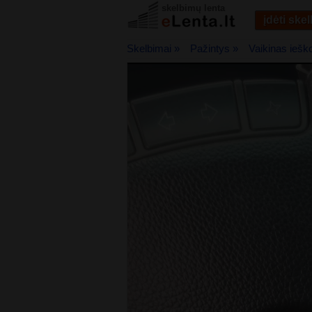
skelbimų lenta
įdėti ske
Skelbimai »
Pažintys »
Vaikinas iešk