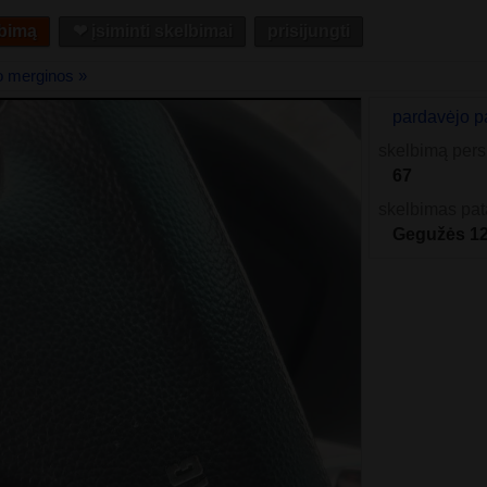
lbimą
❤︎ įsiminti skelbimai
prisijungti
o merginos »
pardavėjo p
skelbimą pers
67
skelbimas pat
Gegužės 1