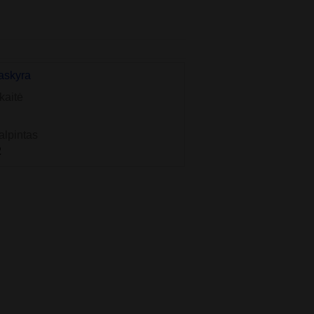
askyra
kaitė
alpintas
2