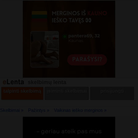
skelbimų lenta
talpinti skelbimą
įsiminti skelbimai
prisijungti
Skelbimai »
Pažintys »
Vaikinas ieško merginos »