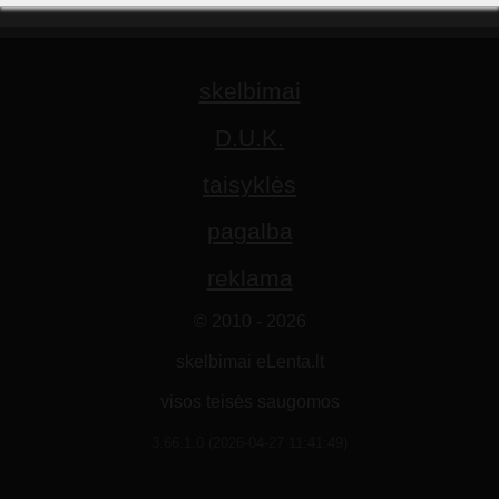
skelbimai
D.U.K.
taisyklės
pagalba
reklama
© 2010 - 2026
skelbimai eLenta.lt
visos teisės saugomos
3.66.1.0 (2026-04-27 11:41:49)