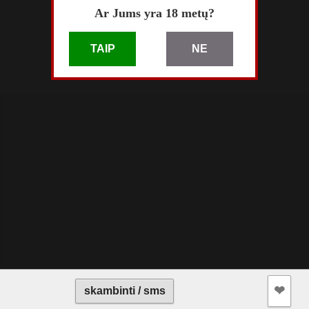
Rugpjūčio 02
Ar Jums yra 18 metų?
skelbimas patalpintas
Gegužės 12
TAIP
NE
pardavėjo paskyra
❤︎
skambinti / sms