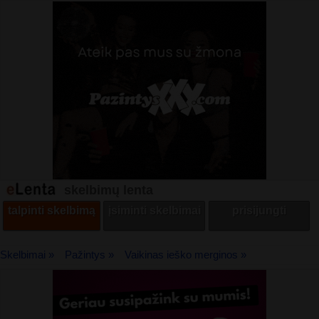
skelbimų lenta
talpinti skelbimą
įsiminti skelbimai
prisijungti
Skelbimai »
Pažintys »
Vaikinas ieško merginos »