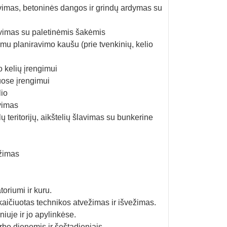
iovimas, betoninės dangos ir grindų ardymas su
rovimas su paletinėmis šakėmis
omu planiravimo kaušu (prie tvenkinių, kelio
o kelių įrengimui
iuose įrengimui
lio
ovimas
lų teritorijų, aikštelių šlavimas su bunkerine
ežimas
oriumi ir kuru.
skaičiuotas technikos atvežimas ir išvežimas.
iuje ir jo apylinkėse.
bo dienomis ir šeštadieniais.