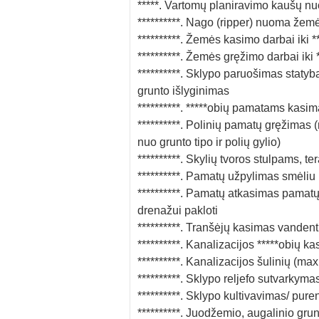
*****. Vartomų planiravimo kaušų n
**********. Nago (ripper) nuoma žemės
**********. Žemės kasimo darbai iki *
**********. Žemės gręžimo darbai iki 
**********. Sklypo paruošimas statyb
grunto išlyginimas
**********. *****obių pamatams kasim
**********. Polinių pamatų gręžimas (
nuo grunto tipo ir polių gylio)
**********. Skylių tvoros stulpams,
**********. Pamatų užpylimas smėliu
**********. Pamatų atkasimas pamatų š
drenažui pakloti
**********. Tranšėjų kasimas vandentie
**********. Kanalizacijos *****obių k
**********. Kanalizacijos šulinių (m
**********. Sklypo reljefo sutvarkymas
**********. Sklypo kultivavimas/ pur
**********. Juodžemio, augalinio gru