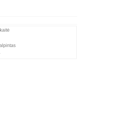
kaitė
alpintas
1