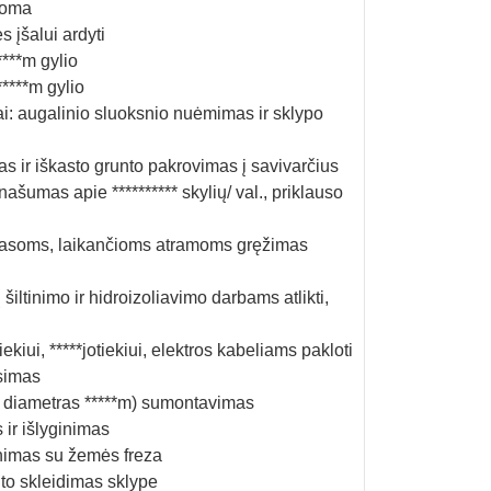
uoma
 įšalui ardyti
****m gylio
*****m gylio
ai: augalinio sluoksnio nuėmimas ir sklypo
as ir iškasto grunto pakrovimas į savivarčius
našumas apie ********** skylių/ val., priklauso
 terasoms, laikančioms atramoms gręžimas
iltinimo ir hidroizoliavimo darbams atlikti,
kiui, *****jotiekiui, elektros kabeliams pakloti
asimas
ax diametras *****m) sumontavimas
 ir išlyginimas
enimas su žemės freza
nto skleidimas sklype