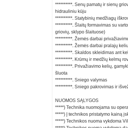
**********. Senų pamatų ir sienų gr
hidrauliniu kūju
**********. Statybinių medžiagų išk
**********. Šlaitų formavimas su vart
griovių, sklypo šlaituose)
**********. Žemės darbai privažiavim
**********. Žemės darbai pralajų kel
**********. Skaldos skleidimas ant ke
**********. Krūmų ir medžių kelmų r
**********. Privažiavimo kelių, gamyk
šluota
**********. Sniego valymas
**********. Sniego pakrovimas ir išv
NUOMOS SĄLYGOS
*****) Technika nuomojama su operat
*****) Į technikos pristatymo kainą į
*****) Technikos nuoma vykdoma Viln
*****) Technikos nuoma vykdoma dar