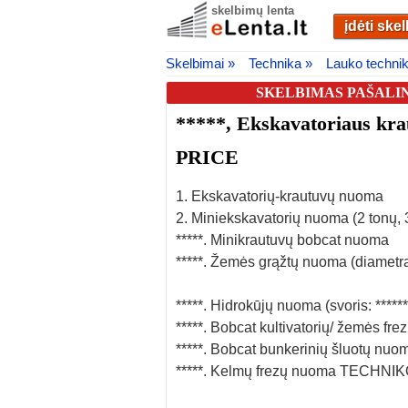
skelbimų lenta
įdėti ske
Skelbimai »
Technika »
Lauko techni
SKELBIMAS PAŠALIN
*****, Ekskavatoriaus kr
PRICE
1. Ekskavatorių-krautuvų nuoma
2. Miniekskavatorių nuoma (2 tonų, 
*****. Minikrautuvų bobcat nuoma
*****. Žemės grąžtų nuoma (diametras
*****. Hidrokūjų nuoma (svoris: *******
*****. Bobcat kultivatorių/ žemės fr
*****. Bobcat bunkerinių šluotų nuo
*****. Kelmų frezų nuoma TECH