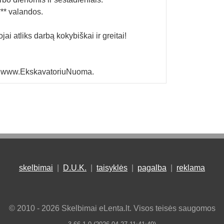
*** valandos.
ai atliks darbą kokybiškai ir greitai!
**, www.EkskavatoriuNuoma.
skelbimai
|
D.U.K.
|
taisyklės
|
pagalba
|
reklama
© 2010 - 2026 Skelbimai eLenta.lt. Visos teisės saugomos