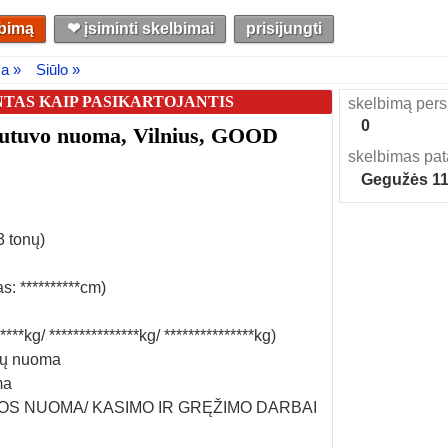
lbimą
❤︎ įsiminti skelbimai
prisijungti
ka »
Siūlo »
TAS KAIP PASIKARTOJANTIS
skelbimą pers
0
autuvo nuoma, Vilnius, GOOD
skelbimas pat
Gegužės 1
3 tonų)
: **********cm)
***kg/ ***************kg/ ***************kg)
ezų nuoma
ma
NIKOS NUOMA/ KASIMO IR GRĘŽIMO DARBAI