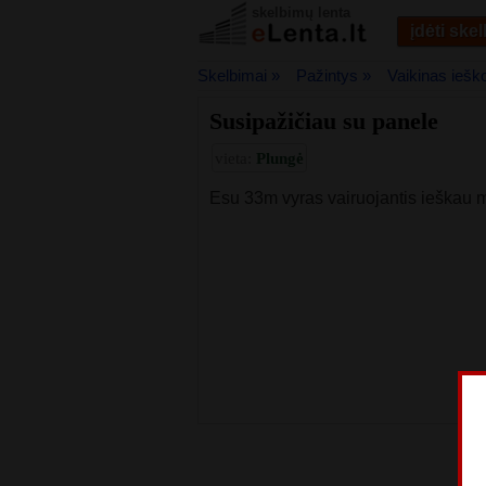
skelbimų lenta
įdėti ske
Skelbimai »
Pažintys »
Vaikinas iešk
Susipažičiau su panele
vieta:
Plungė
Esu 33m vyras vairuojantis ieškau m