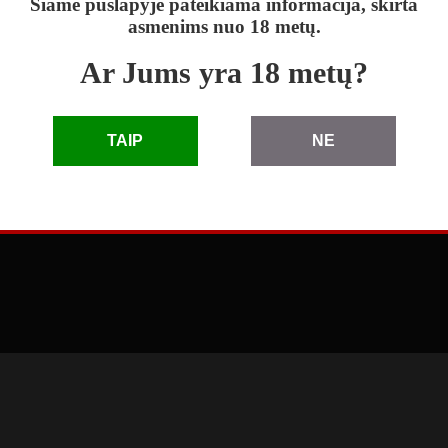
Šiame puslapyje pateikiama informacija, skirta
asmenims nuo 18 metų.
Ar Jums yra 18 metų?
skelbimai
|
D.U.K.
|
taisyklės
|
pagalba
|
reklama
TAIP
NE
© 2010 - 2026 Skelbimai eLenta.lt. Visos teisės saugomos
3.66.1.0 (2026-04-27 11:41:49)