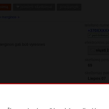
lbimą
❤︎ įsiminti skelbimai
prisijungti
o merginos »
telefono nume
+370XXXXXX
✓ patvirtintas
elektroninis p
erginos gali būti vyresnes
siųsti 
skelbimą pers
69
skelbimas pat
Liepos 07