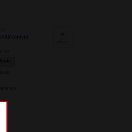
ris
❤︎
XX (rodyti)
įsiminti
aštas
žinutę
kaitė
alpintas