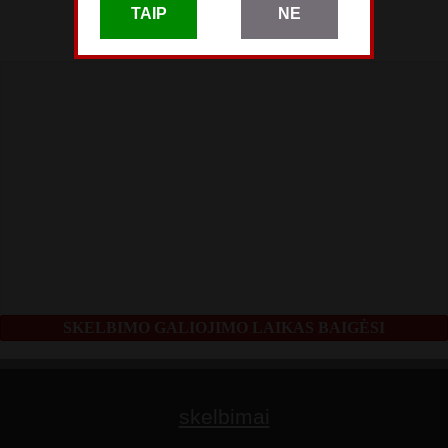
TAIP
NE
skelbimas patalpintas
Gegužės 09
SKELBIMO GALIOJIMO LAIKAS BAIGĖSI
skelbimai