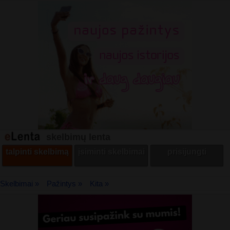
skelbimų lenta
talpinti skelbimą
įsiminti skelbimai
prisijungti
Skelbimai »
Pažintys »
Kita »