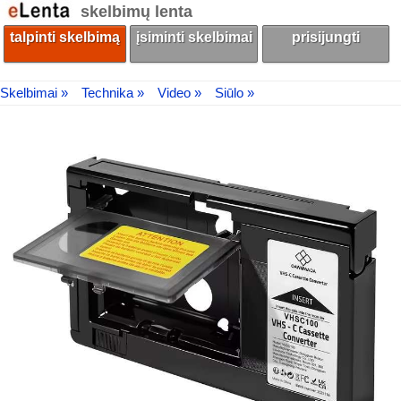
skelbimų lenta
talpinti skelbimą
įsiminti skelbimai
prisijungti
Skelbimai »
Technika »
Video »
Siūlo »