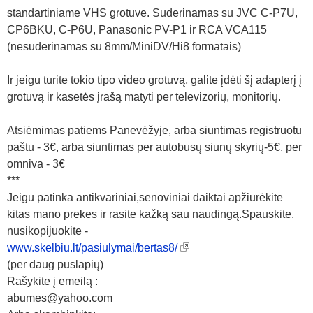
standartiniame VHS grotuve. Suderinamas su JVC C-P7U,
CP6BKU, C-P6U, Panasonic PV-P1 ir RCA VCA115
(nesuderinamas su 8mm/MiniDV/Hi8 formatais)
Ir jeigu turite tokio tipo video grotuvą, galite įdėti šį adapterį į
grotuvą ir kasetės įrašą matyti per televizorių, monitorių.
Atsiėmimas patiems Panevėžyje, arba siuntimas registruotu
paštu - 3€, arba siuntimas per autobusų siunų skyrių-5€, per
omniva - 3€
***
Jeigu patinka antikvariniai,senoviniai daiktai apžiūrėkite
kitas mano prekes ir rasite kažką sau naudingą.Spauskite,
nusikopijuokite -
www.skelbiu.lt/pasiulymai/bertas8/
(per daug puslapių)
Rašykite į emeilą :
abumes@yahoo.com