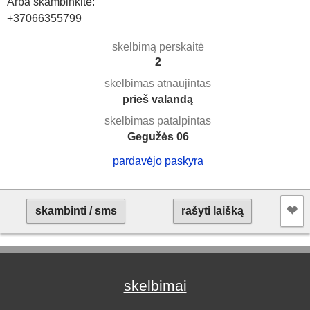
Arba skambinkite:
+37066355799
skelbimą perskaitė
2
skelbimas atnaujintas
prieš valandą
skelbimas patalpintas
Gegužės 06
pardavėjo paskyra
❤︎
skambinti / sms
rašyti laišką
skelbimai