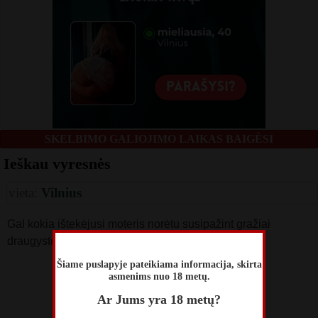
SKELBIMO GALIOJIMO LAIKAS BAIGĖSI
Ieškau vyresnės
vieta:
Vilnius
Gal kokia ištekėjusi moteris norėtu susipažint gražiai
draugystei? :) Man 40.
Šiame puslapyje pateikiama informacija, skirta
skelbimą perskaitė
asmenims nuo 18 metų.
60
Ar Jums yra 18 metų?
skelbimas atnaujintas