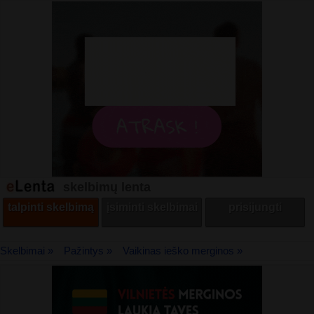
skelbimų lenta
talpinti skelbimą
įsiminti skelbimai
prisijungti
Skelbimai »
Pažintys »
Vaikinas ieško merginos »