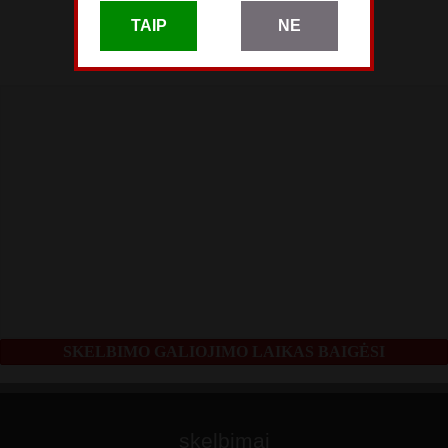
Gegužės 13
TAIP
NE
skelbimas patalpintas
Gegužės 04
SKELBIMO GALIOJIMO LAIKAS BAIGĖSI
skelbimai