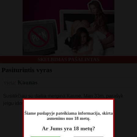
SKELBIMAS PAŠALINTAS
Pasiturintis vyras
vieta:
Kaunas
Susitikčiau su dailia mergina Kaune. Man 33m, parašyk
jeigu idomu. Aš simpatiškas :)
Šiame puslapyje pateikiama informacija, skirta
skelbimą perskaitė
asmenims nuo 18 metų.
54
Ar Jums yra 18 metų?
skelbimas patalpintas