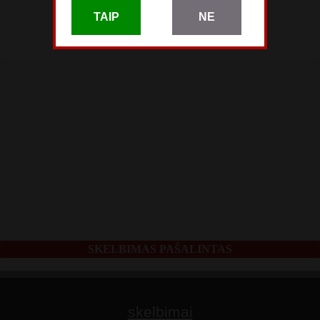
Gegužės 04
TAIP
NE
pardavėjo paskyra
SKELBIMAS PAŠALINTAS
skelbimai