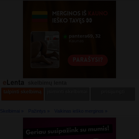
skelbimų lenta
talpinti skelbimą
įsiminti skelbimai
prisijungti
Skelbimai »
Pažintys »
Vaikinas ieško merginos »