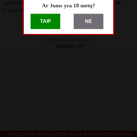
slapčiausius norus bei fantazijas 🍑😈💦 išklausysiu 💋
Ar Jums yra 18 metų?
O po pirkimo susitikimas garantuotas!😘
TAIP
NE
skelbimą perskaitė
6221
skelbimas patalpintas
Gegužės 03
SKELBIMAS PAŠALINTAS KAIP PASIKARTOJANTIS