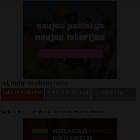
skelbimų lenta
talpinti skelbimą
įsiminti skelbimai
prisijungti
Skelbimai »
Pažintys »
Mergina ieško vaikino »