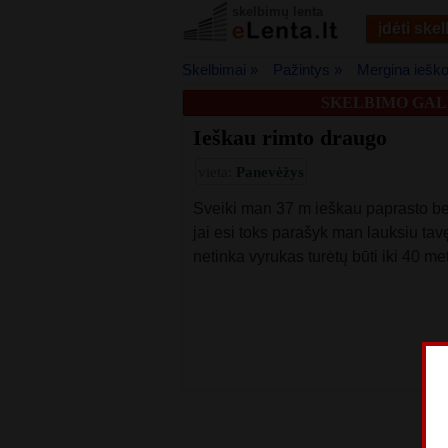
skelbimų lenta
įdėti ske
Skelbimai »
Pažintys »
Mergina ieško
SKELBIMO GALI
Ieškau rimto draugo
vieta:
Panevėžys
Sveiki man 37 m ieškau paprasto ben
jai esi toks parašyk man lauksiu ta
netinka vyrukas turėtų būti iki 40 me