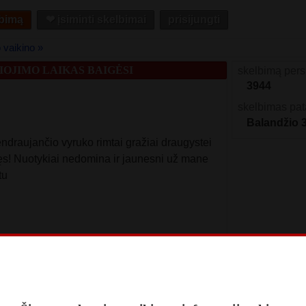
lbimą
❤︎ įsiminti skelbimai
prisijungti
 vaikino »
OJIMO LAIKAS BAIGĖSI
skelbimą pers
3944
skelbimas pat
Balandžio 
draujančio vyruko rimtai gražiai draugystei
vęs! Nuotykiai nedomina ir jaunesni už mane
tu