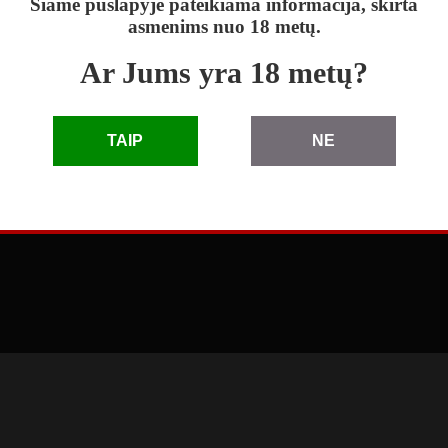
Šiame puslapyje pateikiama informacija, skirta
asmenims nuo 18 metų.
Ar Jums yra 18 metų?
skelbimai
|
D.U.K.
|
taisyklės
|
pagalba
|
reklama
TAIP
NE
© 2010 - 2026 Skelbimai eLenta.lt. Visos teisės saugomos
3.66.1.0 (2026-04-27 11:41:49)