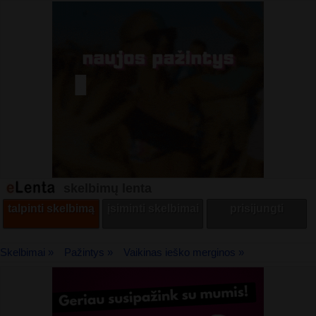
skelbimų lenta
talpinti skelbimą
įsiminti skelbimai
prisijungti
Skelbimai »
Pažintys »
Vaikinas ieško merginos »