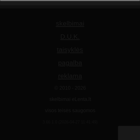
skelbimai
D.U.K.
taisyklės
pagalba
reklama
© 2010 - 2026
skelbimai eLenta.lt
visos teisės saugomos
3.66.1.0 (2026-04-27 11:41:49)