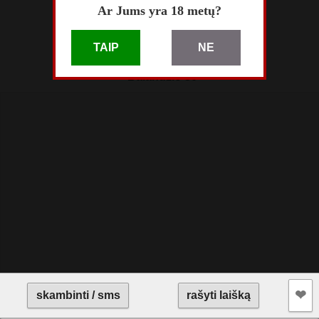
Ar Jums yra 18 metų?
skelbimas atnaujintas
prieš valandą
TAIP
NE
skelbimas patalpintas
Balandžio 30
❤︎
skambinti / sms
rašyti laišką