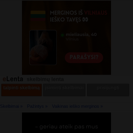
skelbimų lenta
talpinti skelbimą
įsiminti skelbimai
prisijungti
Skelbimai »
Pažintys »
Vaikinas ieško merginos »