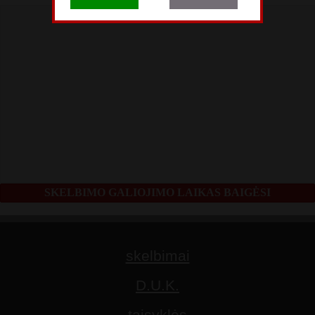
SKELBIMO GALIOJIMO LAIKAS BAIGĖSI
skelbimai
D.U.K.
taisyklės