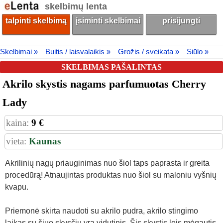
skelbimų lenta
talpinti skelbimą
įsiminti skelbimai
prisijungti
Skelbimai »
Buitis / laisvalaikis »
Grožis / sveikata »
Siūlo »
SKELBIMAS PAŠALINTAS
Akrilo skystis nagams parfumuotas Cherry
Lady
kaina:
9 €
vieta:
Kaunas
Akrilinių nagų priauginimas nuo šiol taps paprasta ir greita
procedūrą! Atnaujintas produktas nuo šiol su maloniu vyšnių
kvapu.
Priemonė skirta naudoti su akrilo pudra, akrilo stingimo
laikas su šiuo skysčiu yra vidutinis. Šis skystis leis mėgautis