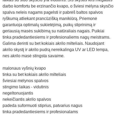
darbo komfortu be erzinančio kvapo, o šviesi mėlyna skysčio
spalva neleis nagams pagelsti ir pabrėš baltos spalvos
ryškumą atliekant prancūzišką manikiūrą. Priemonė
garantuoja optimalų sukietėjimą, puikų stiprinimą ir
geriausią masės sukibimą su natūraliais nagais. Puikiai
tinka pradedantiesiems ir profesionaliems nagų meistrams.
Galima derinti su bet kokiais akrilo milteliais. Naudojant
akrilo skystį ir akrilo pudrą nereikalinga UV ar LED lempa,
nes akrilo masė stingsta savaime.
malonaus vyšnių kvapo
tinka su bet kokiais akrilo milteliais
šviesiai mėlynos spalvos
stingimo laikas - vidutinis
negeltonuojantis
nekeičiantis akrilo spalvos
padeda suformuoti stiprius, patvarius nagus
tinka pradedantiesiems ir profesionalams