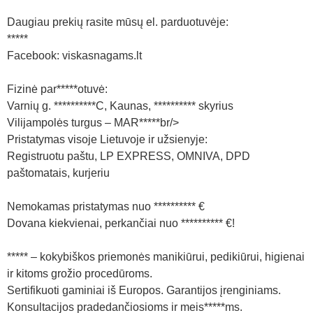
Daugiau prekių rasite mūsų el. parduotuvėje:
*****
Facebook: viskasnagams.lt
Fizinė par*****otuvė:
Varnių g. **********C, Kaunas, ********** skyrius
Vilijampolės turgus – MAR*****br/>
Pristatymas visoje Lietuvoje ir užsienyje:
Registruotu paštu, LP EXPRESS, OMNIVA, DPD
paštomatais, kurjeriu
Nemokamas pristatymas nuo ********** €
Dovana kiekvienai, perkančiai nuo ********** €!
***** – kokybiškos priemonės manikiūrui, pedikiūrui, higienai
ir kitoms grožio procedūroms.
Sertifikuoti gaminiai iš Europos. Garantijos įrenginiams.
Konsultacijos pradedančiosioms ir meis*****ms.