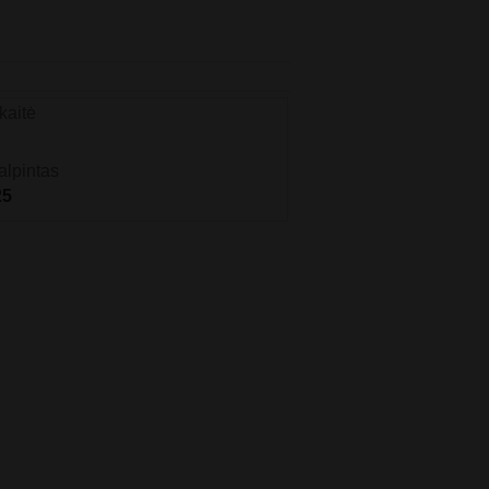
kaitė
alpintas
25