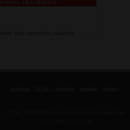
OJIMO LAIKAS BAIGĖSI
oters. Vyrai , poros mūsų nedomina.
skelbimai
|
D.U.K.
|
taisyklės
|
pagalba
|
reklama
© 2010 - 2026 Skelbimai eLenta.lt. Visos teisės saugomos
3.66.1.0 (2026-04-27 11:41:49)