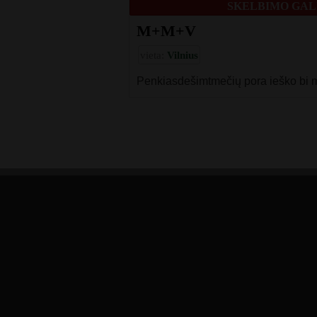
SKELBIMO GALI
M+M+V
vieta:
Vilnius
Penkiasdešimtmečių pora ieško bi m