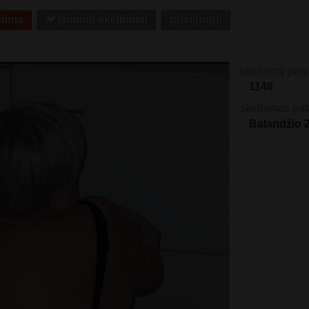
lbimą
❤︎ įsiminti skelbimai
prisijungti
skelbimą pers
1148
skelbimas pat
Balandžio 