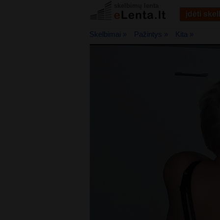
skelbimų lenta
įdėti ske
Skelbimai »
Pažintys »
Kita »