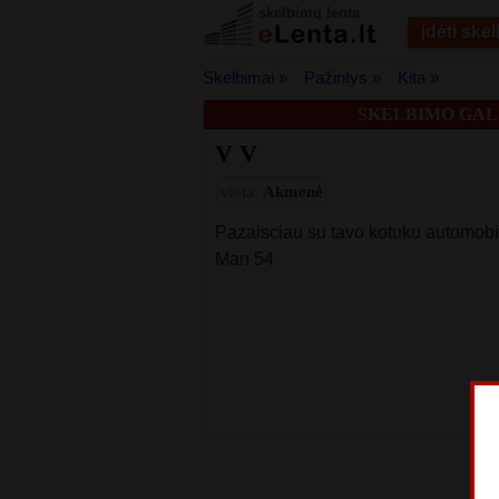
skelbimų lenta
įdėti ske
Skelbimai »
Pažintys »
Kita »
SKELBIMO GALI
V V
vieta:
Akmenė
Pazaisciau su tavo kotuku automobi
Man 54