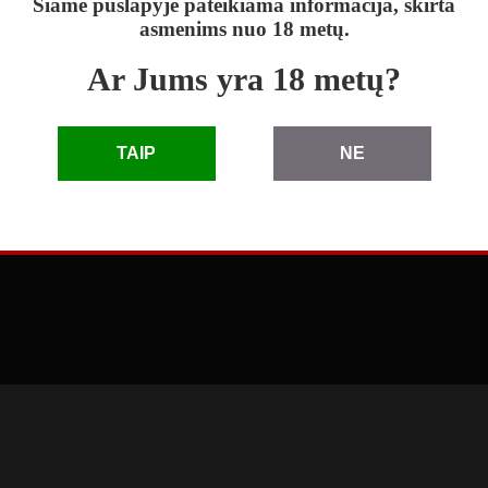
Šiame puslapyje pateikiama informacija, skirta
asmenims nuo 18 metų.
Ar Jums yra 18 metų?
skelbimai
|
D.U.K.
|
taisyklės
|
pagalba
|
reklama
TAIP
NE
© 2010 - 2026 Skelbimai eLenta.lt. Visos teisės saugomos
3.66.1.0 (2026-04-27 11:41:49)