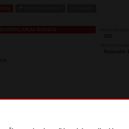
lbimą
❤︎ įsiminti skelbimai
prisijungti
OJIMO LAIKAS BAIGĖSI
skelbimą pers
353
skelbimas pat
Balandžio 
lyje