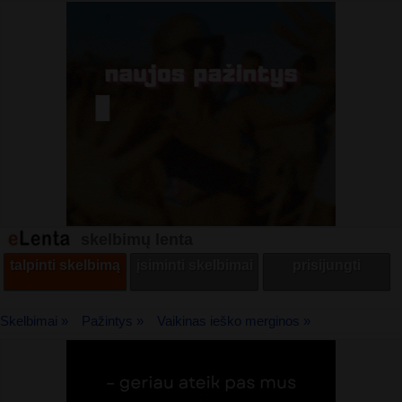
skelbimų lenta
talpinti skelbimą
įsiminti skelbimai
prisijungti
Skelbimai »
Pažintys »
Vaikinas ieško merginos »