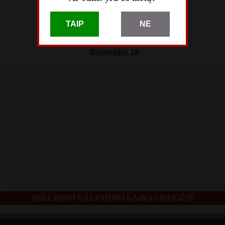
skelbimą perskaitė
TAIP
NE
53
skelbimas patalpintas
Balandžio 18
SKELBIMO GALIOJIMO LAIKAS BAIGĖSI