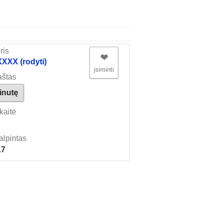
ris
❤︎
XX (rodyti)
įsiminti
aštas
žinutę
kaitė
alpintas
17