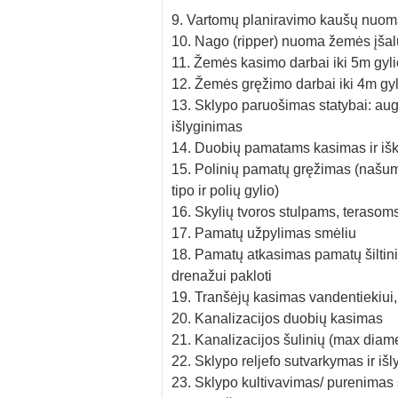
9. Vartomų planiravimo kaušų nuo
10. Nago (ripper) nuoma žemės įšalu
11. Žemės kasimo darbai iki 5m gyli
12. Žemės gręžimo darbai iki 4m gyl
13. Sklypo paruošimas statybai: aug
išlyginimas
14. Duobių pamatams kasimas ir išk
15. Polinių pamatų gręžimas (našuma
tipo ir polių gylio)
16. Skylių tvoros stulpams, teraso
17. Pamatų užpylimas smėliu
18. Pamatų atkasimas pamatų šiltinim
drenažui pakloti
19. Tranšėjų kasimas vandentiekiui, 
20. Kanalizacijos duobių kasimas
21. Kanalizacijos šulinių (max dia
22. Sklypo reljefo sutvarkymas ir iš
23. Sklypo kultivavimas/ purenimas