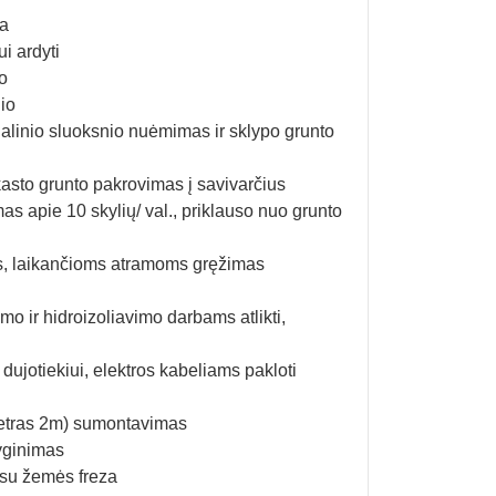
ma
i ardyti
o
io
alinio sluoksnio nuėmimas ir sklypo grunto
asto grunto pakrovimas į savivarčius
s apie 10 skylių/ val., priklauso nuo grunto
ms, laikančioms atramoms gręžimas
o ir hidroizoliavimo darbams atlikti,
dujotiekiui, elektros kabeliams pakloti
metras 2m) sumontavimas
lyginimas
 su žemės freza