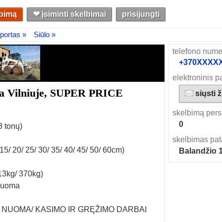
lbimą
❤︎ įsiminti skelbimai
prisijungti
sportas »
Siūlo »
telefono nume
+370XXXXXX
elektroninis p
ma Vilniuje, SUPER PRICE
siųsti 
skelbimą pers
0
3 tonų)
skelbimas pat
5/ 20/ 25/ 30/ 35/ 40/ 45/ 50/ 60cm)
Balandžio 
13kg/ 370kg)
 nuoma
OS NUOMA/ KASIMO IR GRĘŽIMO DARBAI