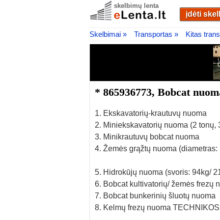
skelbimų lenta
įdėti ske
Skelbimai »
Transportas »
Kitas tran
* 865936773, Bobcat nuo
1. Ekskavatorių-krautuvų nuoma
2. Miniekskavatorių nuoma (2 tonų, 
3. Minikrautuvų bobcat nuoma
4. Žemės grąžtų nuoma (diametras: 1
5. Hidrokūjų nuoma (svoris: 94kg/ 2
6. Bobcat kultivatorių/ žemės frezų
7. Bobcat bunkerinių šluotų nuoma
8. Kelmų frezų nuoma TECHNIK