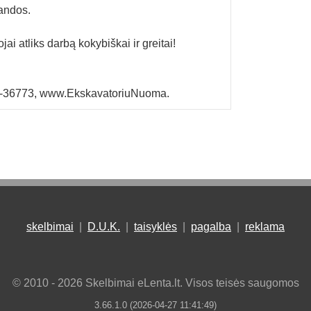
andos.
ai atliks darbą kokybiškai ir greitai!
59-36773, www.EkskavatoriuNuoma.
skelbimai
|
D.U.K.
|
taisyklės
|
pagalba
|
reklama
© 2010 - 2026 Skelbimai eLenta.lt. Visos teisės saugomos
3.66.1.0 (2026-04-27 11:41:49)