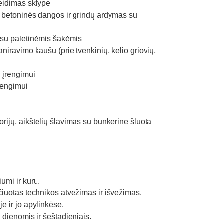
eidimas sklype
, betoninės dangos ir grindų ardymas su
 su paletinėmis šakėmis
niravimo kaušu (prie tvenkinių, kelio griovių,
 įrengimui
rengimui
orijų, aikštelių šlavimas su bunkerine šluota
umi ir kuru.
ičiuotas technikos atvežimas ir išvežimas.
 ir jo apylinkėse.
ienomis ir šeštadieniais.