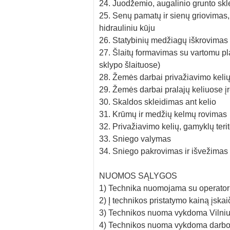
24. Juodžemio, augalinio grunto skl
25. Senų pamatų ir sienų griovimas
hidrauliniu kūju
26. Statybinių medžiagų iškrovimas
27. Šlaitų formavimas su vartomu pla
sklypo šlaituose)
28. Žemės darbai privažiavimo kelių
29. Žemės darbai pralajų keliuose į
30. Skaldos skleidimas ant kelio
31. Krūmų ir medžių kelmų rovimas
32. Privažiavimo kelių, gamyklų terit
33. Sniego valymas
34. Sniego pakrovimas ir išvežimas
NUOMOS SĄLYGOS
1) Technika nuomojama su operatori
2) Į technikos pristatymo kainą įska
3) Technikos nuoma vykdoma Vilniuje
4) Technikos nuoma vykdoma darbo d