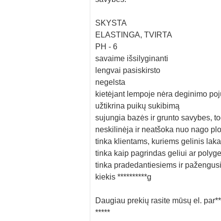
SKYSTA
ELASTINGA, TVIRTA
PH - 6
savaime išsilyginanti
lengvai pasiskirsto
negelsta
kietėjant lempoje nėra deginimo poj
užtikrina puikų sukibimą
sujungia bazės ir grunto savybes, t
neskilinėja ir neatšoka nuo nago pl
tinka klientams, kuriems gelinis lak
tinka kaip pagrindas geliui ar polyge
tinka pradedantiesiems ir pažengu
kiekis **********g
Daugiau prekių rasite mūsų el. par**
*****