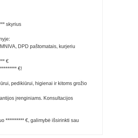
*** skyrius
nyje:
MNIVA, DPD paštomatais, kurjeriu
** €
******** €!
ui, pedikiūrui, higienai ir kitoms grožio
rantijos įrenginiams. Konsultacijos
********** €, galimybė išsirinkti sau