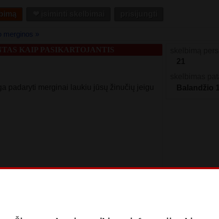
lbimą
❤︎ įsiminti skelbimai
prisijungti
o merginos »
TAS KAIP PASIKARTOJANTIS
skelbimą pers
21
skelbimas pat
a padaryti merginai laukiu jūsų žinučių jeigu
Balandžio 