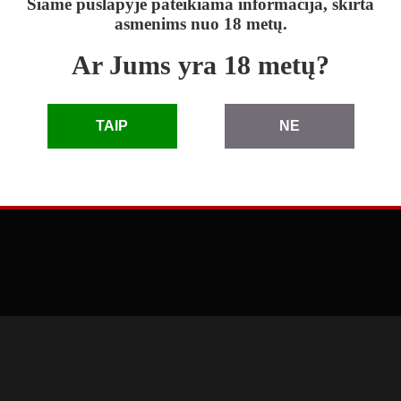
Šiame puslapyje pateikiama informacija, skirta
asmenims nuo 18 metų.
Ar Jums yra 18 metų?
skelbimai
|
D.U.K.
|
taisyklės
|
pagalba
|
reklama
TAIP
NE
© 2010 - 2026 Skelbimai eLenta.lt. Visos teisės saugomos
3.66.1.0 (2026-04-27 11:41:49)