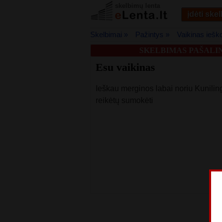
skelbimų lenta
įdėti ske
Skelbimai »
Pažintys »
Vaikinas iešk
SKELBIMAS PAŠALIN
Esu vaikinas
Ieškau merginos labai noriu Kuniling
reikėtų sumokėti