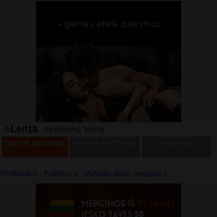
skelbimų lenta
talpinti skelbimą
įsiminti skelbimai
prisijungti
Skelbimai »
Pažintys »
Vaikinas ieško merginos »