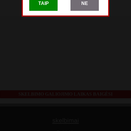
skelbimas patalpintas
TAIP
NE
Balandžio 14
SKELBIMO GALIOJIMO LAIKAS BAIGĖSI
skelbimai