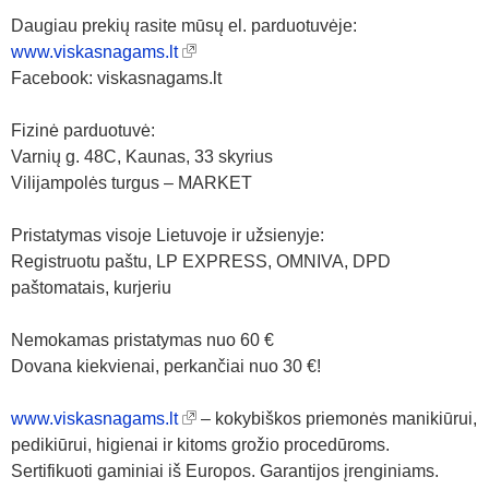
Daugiau prekių rasite mūsų el. parduotuvėje:
www.viskasnagams.lt
Facebook: viskasnagams.lt
Fizinė parduotuvė:
Varnių g. 48C, Kaunas, 33 skyrius
Vilijampolės turgus – MARKET
Pristatymas visoje Lietuvoje ir užsienyje:
Registruotu paštu, LP EXPRESS, OMNIVA, DPD
paštomatais, kurjeriu
Nemokamas pristatymas nuo 60 €
Dovana kiekvienai, perkančiai nuo 30 €!
www.viskasnagams.lt
– kokybiškos priemonės manikiūrui,
pedikiūrui, higienai ir kitoms grožio procedūroms.
Sertifikuoti gaminiai iš Europos. Garantijos įrenginiams.