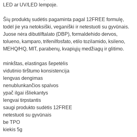
LED ar UV/LED lempoje.
Šių produktų sudėtis pagaminta pagal 12FREE formulę,
todėl jie yra netoksiški, veganiški ir netestuoti su gyvūnais.
Juose nėra dibutilftalato (DBP), formaldehido dervos,
tolueno, kamparo, trifenilfosfato, etilo tozilamido, ksileno,
MEHQ/HQ, MIT, parabenų, kvapiųjų medžiagų ir glitimo.
minkštas, elastingas šepetėlis
vidutinio tirštumo konsistencija
lengvas dengimas
nenublunkančios spalvos
ypač ilgai išliekantys
lengvai tirpstantis
saugi produkto sudėtis 12FREE
netestuoti su gyvūnais
be TPO
kiekis 5g