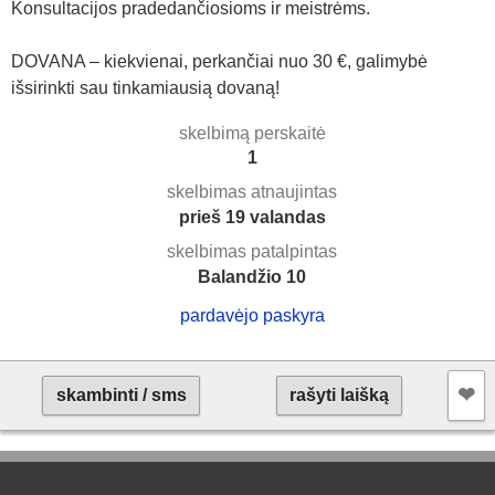
Konsultacijos pradedančiosioms ir meistrėms.
DOVANA – kiekvienai, perkančiai nuo 30 €, galimybė
išsirinkti sau tinkamiausią dovaną!
skelbimą perskaitė
1
skelbimas atnaujintas
prieš 19 valandas
skelbimas patalpintas
Balandžio 10
pardavėjo paskyra
❤︎
skambinti / sms
rašyti laišką