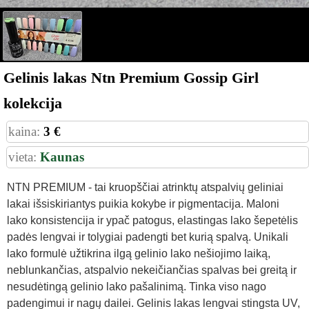
Gelinis lakas Ntn Premium Gossip Girl
kolekcija
kaina:
3 €
vieta:
Kaunas
NTN PREMIUM - tai kruopščiai atrinktų atspalvių geliniai
lakai išsiskiriantys puikia kokybe ir pigmentacija. Maloni
lako konsistencija ir ypač patogus, elastingas lako šepetėlis
padės lengvai ir tolygiai padengti bet kurią spalvą. Unikali
lako formulė užtikrina ilgą gelinio lako nešiojimo laiką,
neblunkančias, atspalvio nekeičiančias spalvas bei greitą ir
nesudėtingą gelinio lako pašalinimą. Tinka viso nago
padengimui ir nagų dailei. Gelinis lakas lengvai stingsta UV,