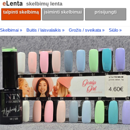
skelbimų lenta
talpinti skelbimą
įsiminti skelbimai
prisijungti
Skelbimai »
Buitis / laisvalaikis »
Grožis / sveikata »
Siūlo »