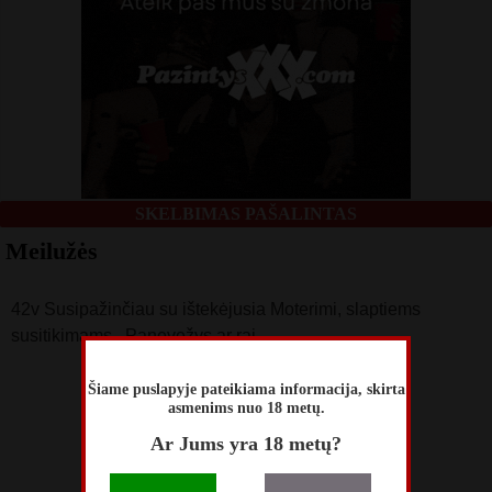
SKELBIMAS PAŠALINTAS
Meilužės
42v Susipažinčiau su ištekėjusia Moterimi, slaptiems
susitikimams.. Panevežys ar raj
skelbimą perskaitė
Šiame puslapyje pateikiama informacija, skirta
214
asmenims nuo 18 metų.
skelbimas atnaujintas
Ar Jums yra 18 metų?
Birželio 10