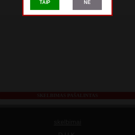
skelbimas patalpintas
TAIP
NE
Balandžio 09
SKELBIMAS PAŠALINTAS
skelbimai
D.U.K.