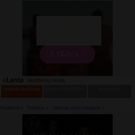
skelbimų lenta
talpinti skelbimą
įsiminti skelbimai
prisijungti
Skelbimai »
Pažintys »
Vaikinas ieško merginos »