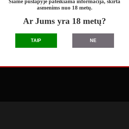
Šiame puslapyje pateikiama informacija, skirta
asmenims nuo 18 metų.
Ar Jums yra 18 metų?
skelbimai
|
D.U.K.
|
taisyklės
|
pagalba
|
reklama
TAIP
NE
© 2010 - 2026 Skelbimai eLenta.lt. Visos teisės saugomos
3.66.1.0 (2026-04-27 11:41:49)