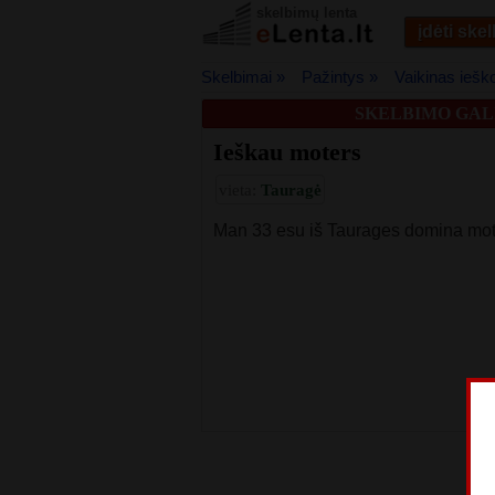
skelbimų lenta
įdėti ske
Skelbimai »
Pažintys »
Vaikinas iešk
SKELBIMO GALI
Ieškau moters
vieta:
Tauragė
Man 33 esu iš Taurages domina mot