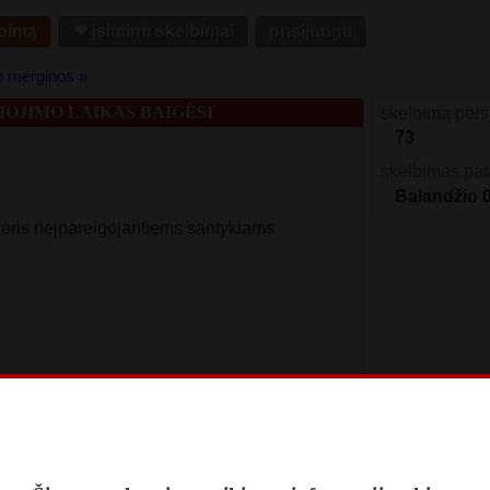
lbimą
❤︎ įsiminti skelbimai
prisijungti
o merginos »
OJIMO LAIKAS BAIGĖSI
skelbimą pers
73
skelbimas pat
Balandžio 
eris neįpareigojantiems santykiams