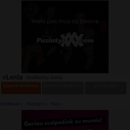
skelbimų lenta
talpinti skelbimą
įsiminti skelbimai
prisijungti
Skelbimai »
Pažintys »
Kita »