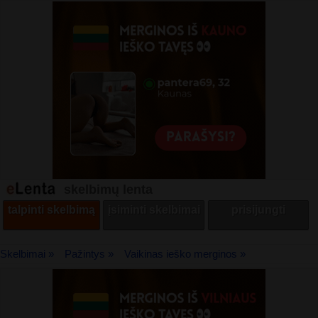
skelbimų lenta
talpinti skelbimą
įsiminti skelbimai
prisijungti
Skelbimai »
Pažintys »
Vaikinas ieško merginos »