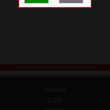
SKELBIMO GALIOJIMO LAIKAS BAIGĖSI
skelbimai
D.U.K.
taisyklės