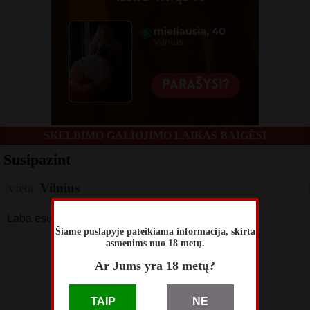
SKELBIMO GALIOJIMO LAIKAS BAIGĖSI
Susipazint
vieta:
Vilnius
Laba esu 21 vaikinas noriu susirast partnere *****
Šiame puslapyje pateikiama informacija, skirta
asmenims nuo 18 metų.
skelbimą perskaitė
58
Ar Jums yra 18 metų?
skelbimas patalpintas
Balandžio 06
TAIP
NE