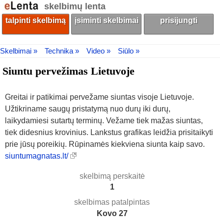
skelbimų lenta
talpinti skelbimą
įsiminti skelbimai
prisijungti
Skelbimai »
Technika »
Video »
Siūlo »
Siuntu pervežimas Lietuvoje
Greitai ir patikimai pervežame siuntas visoje Lietuvoje.
Užtikriname saugų pristatymą nuo durų iki durų,
laikydamiesi sutartų terminų. Vežame tiek mažas siuntas,
tiek didesnius krovinius. Lankstus grafikas leidžia prisitaikyti
prie jūsų poreikių. Rūpinamės kiekviena siunta kaip savo.
siuntumagnatas.lt/
skelbimą perskaitė
1
skelbimas patalpintas
Kovo 27