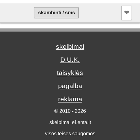
❤︎
skambinti / sms
skelbimai
D.U.K.
taisyklės
pagalba
reklama
© 2010 - 2026
skelbimai eLenta.lt
visos teisės saugomos