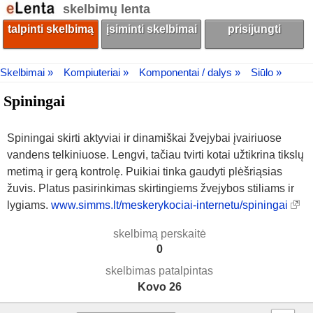
skelbimų lenta
talpinti skelbimą
įsiminti skelbimai
prisijungti
Skelbimai »
Kompiuteriai »
Komponentai / dalys »
Siūlo »
Spiningai
Spiningai skirti aktyviai ir dinamiškai žvejybai įvairiuose
vandens telkiniuose. Lengvi, tačiau tvirti kotai užtikrina tikslų
metimą ir gerą kontrolę. Puikiai tinka gaudyti plėšriąsias
žuvis. Platus pasirinkimas skirtingiems žvejybos stiliams ir
lygiams.
www.simms.lt/meskerykociai-internetu/spiningai
skelbimą perskaitė
0
skelbimas patalpintas
Kovo 26