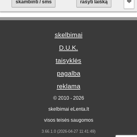
❤︎
skambinti / sms
rašyti laišką
skelbimai
D.U.K.
taisyklės
pagalba
reklama
© 2010 - 2026
skelbimai eLenta.lt
visos teisės saugomos
3.66.1.0 (2026-04-27 11:41:49)