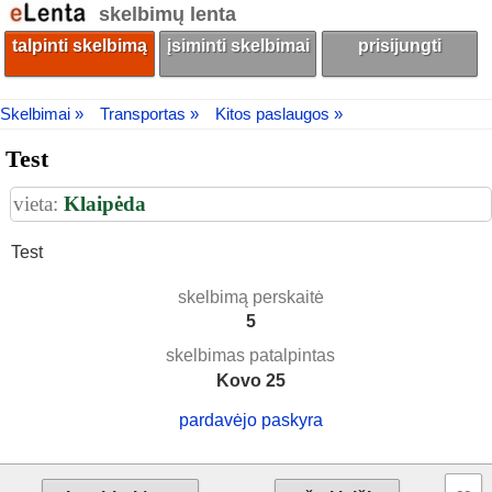
skelbimų lenta
talpinti skelbimą
įsiminti skelbimai
prisijungti
Skelbimai »
Transportas »
Kitos paslaugos »
Test
vieta:
Klaipėda
Test
skelbimą perskaitė
5
skelbimas patalpintas
Kovo 25
pardavėjo paskyra