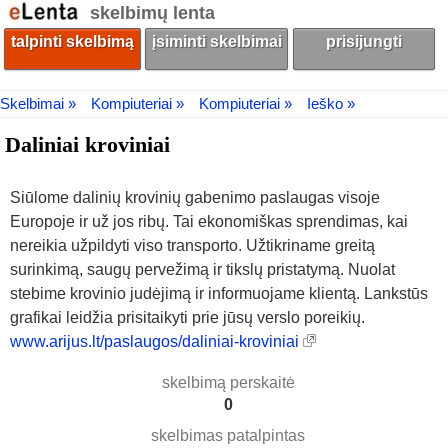
skelbimų lenta
talpinti skelbimą
įsiminti skelbimai
prisijungti
Skelbimai »
Kompiuteriai »
Kompiuteriai »
Ieško »
Daliniai kroviniai
Siūlome dalinių krovinių gabenimo paslaugas visoje
Europoje ir už jos ribų. Tai ekonomiškas sprendimas, kai
nereikia užpildyti viso transporto. Užtikriname greitą
surinkimą, saugų pervežimą ir tikslų pristatymą. Nuolat
stebime krovinio judėjimą ir informuojame klientą. Lankstūs
grafikai leidžia prisitaikyti prie jūsų verslo poreikių.
www.arijus.lt/paslaugos/daliniai-kroviniai
skelbimą perskaitė
0
skelbimas patalpintas