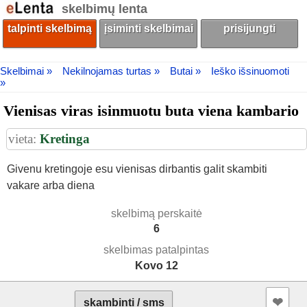
skelbimų lenta
talpinti skelbimą
įsiminti skelbimai
prisijungti
Skelbimai »
Nekilnojamas turtas »
Butai »
Ieško išsinuomoti
»
Vienisas viras isinmuotu buta viena kambario
vieta:
Kretinga
Givenu kretingoje esu vienisas dirbantis galit skambiti
vakare arba diena
skelbimą perskaitė
6
skelbimas patalpintas
Kovo 12
❤︎
skambinti / sms