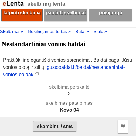
skelbimų lenta
talpinti skelbimą
įsiminti skelbimai
prisijungti
Skelbimai »
Nekilnojamas turtas »
Butai »
Siūlo »
Nestandartiniai vonios baldai
Praktiški ir elegantiški vonios sprendimai. Baldai pagal Jūsų
vonios plotą ir stilių.
gustobaldai.lt/baldai/nestandartiniai-
vonios-baldai/
skelbimą perskaitė
2
skelbimas patalpintas
Kovo 04
❤︎
skambinti / sms