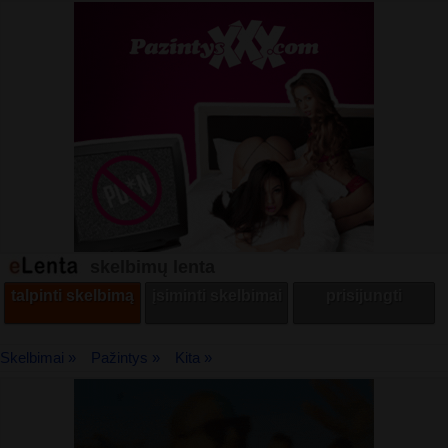
skelbimų lenta
talpinti skelbimą
įsiminti skelbimai
prisijungti
Skelbimai »
Pažintys »
Kita »