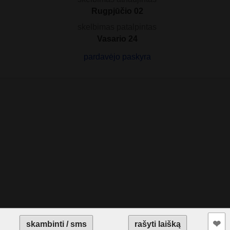
Rugpjūčio 02
skelbimas patalpintas
Vasario 24
pardavėjo paskyra
❤︎
skambinti / sms
rašyti laišką