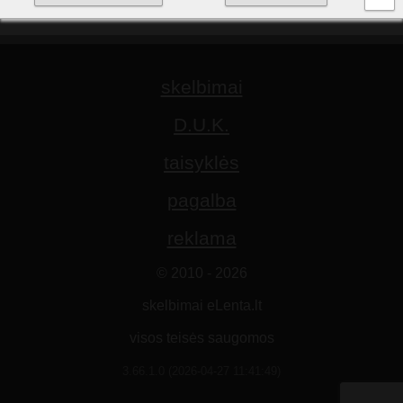
skelbimai
D.U.K.
taisyklės
pagalba
reklama
© 2010 - 2026
skelbimai eLenta.lt
visos teisės saugomos
3.66.1.0 (2026-04-27 11:41:49)