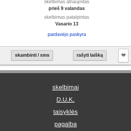
skelbimas atnaujintas
prieš 9 valandas
skelbimas patalpintas
Vasario 13
pardavėjo paskyra
❤︎
skambinti / sms
rašyti laišką
skelbimai
D.U.K.
taisyklės
pagalba