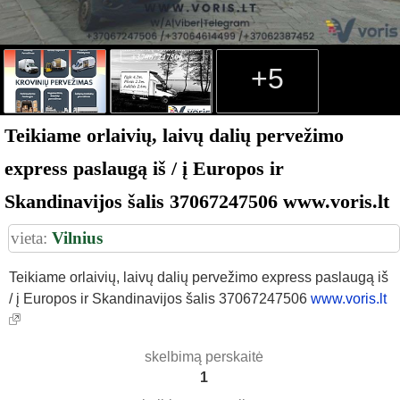
+5
Teikiame orlaivių, laivų dalių pervežimo
express paslaugą iš / į Europos ir
Skandinavijos šalis 37067247506 www.voris.lt
vieta:
Vilnius
Teikiame orlaivių, laivų dalių pervežimo express paslaugą iš
/ į Europos ir Skandinavijos šalis 37067247506
www.voris.lt
skelbimą perskaitė
1