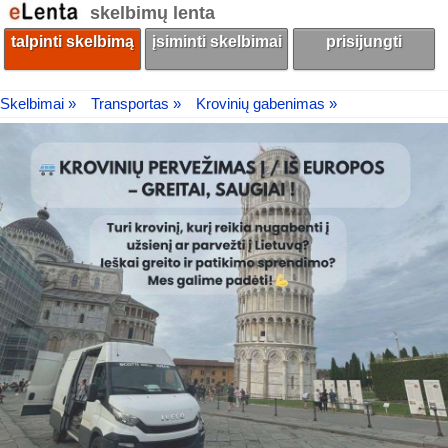
skelbimų lenta
talpinti skelbimą
įsiminti skelbimai
prisijungti
Skelbimai »
Transportas »
Krovinių gabenimas »