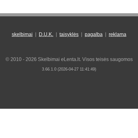
skelbimai
|
D.U.K.
|
taisyklės
|
pagalba
|
reklama
© 2010 - 2026 Skelbimai eLenta.lt. Visos teisės saugomos
3.66.1.0 (2026-04-27 11:41:49)