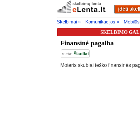
skelbimų lenta
įdėti ske
Skelbimai »
Komunikacijos »
Mobilūs 
SKELBIMO GALI
Finansinė pagalba
vieta:
Šiauliai
Moteris skubiai ieško finansinės pa