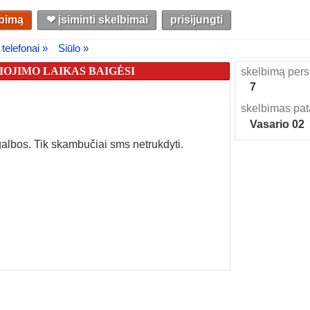
lbimą
❤︎ įsiminti skelbimai
prisijungti
telefonai »
Siūlo »
OJIMO LAIKAS BAIGĖSI
skelbimą pers
7
skelbimas pat
Vasario 02
galbos. Tik skambučiai sms netrukdyti.