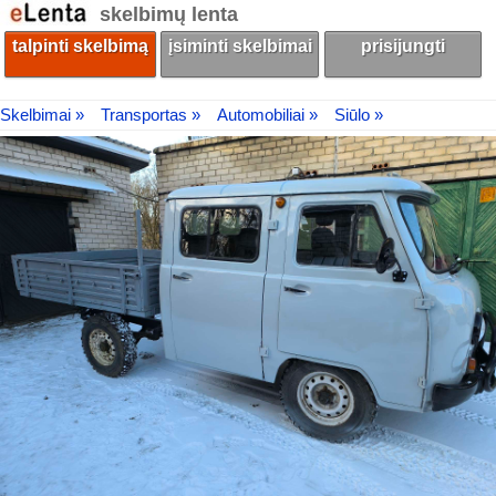
skelbimų lenta
talpinti skelbimą
įsiminti skelbimai
prisijungti
Skelbimai »
Transportas »
Automobiliai »
Siūlo »