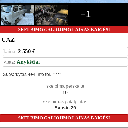
+1
SKELBIMO GALIOJIMO LAIKAS BAIGĖSI
UAZ
kaina:
2 550 €
vieta:
Anykščiai
Sutvarkytas 4+4 info tel. *****
skelbimą perskaitė
19
skelbimas patalpintas
Sausio 29
SKELBIMO GALIOJIMO LAIKAS BAIGĖSI