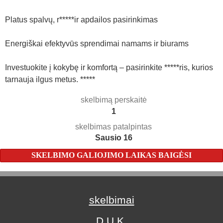
Platus spalvų, r*****ir apdailos pasirinkimas
Energiškai efektyvūs sprendimai namams ir biurams
Investuokite į kokybę ir komfortą – pasirinkite *****ris, kurios
tarnauja ilgus metus. *****
skelbimą perskaitė
1
skelbimas patalpintas
Sausio 16
SKELBIMO GALIOJIMO LAIKAS BAIGĖSI
skelbimai
D.U.K.