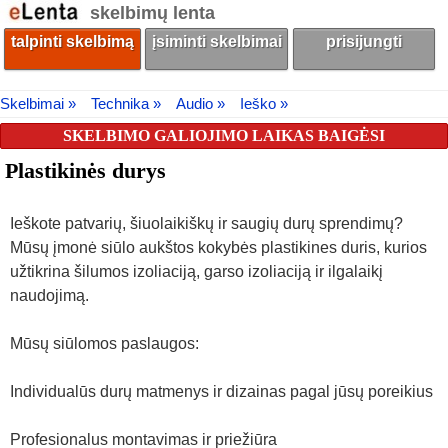
skelbimų lenta
talpinti skelbimą
įsiminti skelbimai
prisijungti
Skelbimai »
Technika »
Audio »
Ieško »
SKELBIMO GALIOJIMO LAIKAS BAIGĖSI
Plastikinės durys
Ieškote patvarių, šiuolaikiškų ir saugių durų sprendimų?
Mūsų įmonė siūlo aukštos kokybės plastikines duris, kurios
užtikrina šilumos izoliaciją, garso izoliaciją ir ilgalaikį
naudojimą.
Mūsų siūlomos paslaugos:
Individualūs durų matmenys ir dizainas pagal jūsų poreikius
Profesionalus montavimas ir priežiūra