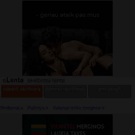
skelbimų lenta
talpinti skelbimą
įsiminti skelbimai
prisijungti
Skelbimai »
Pažintys »
Vaikinas ieško merginos »