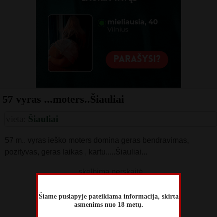
57 vyras ...moters..Šiauliai
vieta:
Šiauliai
57 m.. vyras ieško moters domina geras bendravimas,
pozityvas, geras laikas , kartu.....Šiauliai...
skelbimą perskaitė
318
Šiame puslapyje pateikiama informacija, skirta
skelbimas atnaujintas
asmenims nuo 18 metų.
Liepos 27