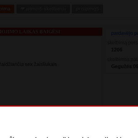
lbimą
❤︎ įsiminti skelbimai
prisijungti
OJIMO LAIKAS BAIGĖSI
pardavėjo p
skelbimą pers
1206
skelbimas pat
aidžiančia sex žaisliukais
Gegužės 0