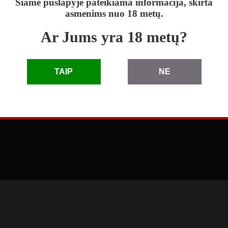
Šiame puslapyje pateikiama informacija, skirta
asmenims nuo 18 metų.
Ar Jums yra 18 metų?
skelbimai
|
D.U.K.
|
taisyklės
|
pagalba
|
reklama
TAIP
NE
© 2010 - 2026 Skelbimai eLenta.lt. Visos teisės saugomos
3.66.1.0 (2026-04-27 11:41:49)