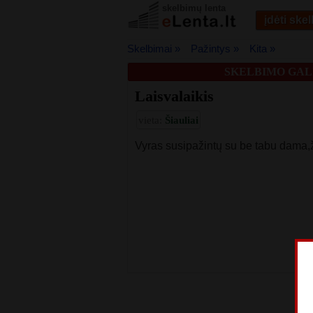
skelbimų lenta
įdėti ske
Skelbimai »
Pažintys »
Kita »
SKELBIMO GALI
Laisvalaikis
vieta:
Šiauliai
Vyras susipažintų su be tabu dama,ž