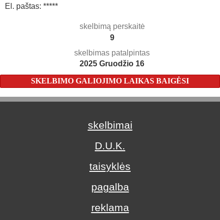
El. paštas: *****
skelbimą perskaitė
9
skelbimas patalpintas
2025 Gruodžio 16
SKELBIMO GALIOJIMO LAIKAS BAIGĖSI
skelbimai
D.U.K.
taisyklės
pagalba
reklama