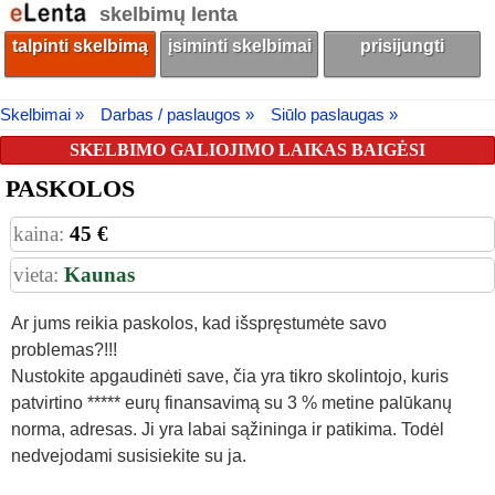
skelbimų lenta
talpinti skelbimą
įsiminti skelbimai
prisijungti
Skelbimai »
Darbas / paslaugos »
Siūlo paslaugas »
SKELBIMO GALIOJIMO LAIKAS BAIGĖSI
PASKOLOS
kaina:
45 €
vieta:
Kaunas
Ar jums reikia paskolos, kad išspręstumėte savo
problemas?!!!
Nustokite apgaudinėti save, čia yra tikro skolintojo, kuris
patvirtino ***** eurų finansavimą su 3 % metine palūkanų
norma, adresas. Ji yra labai sąžininga ir patikima. Todėl
nedvejodami susisiekite su ja.