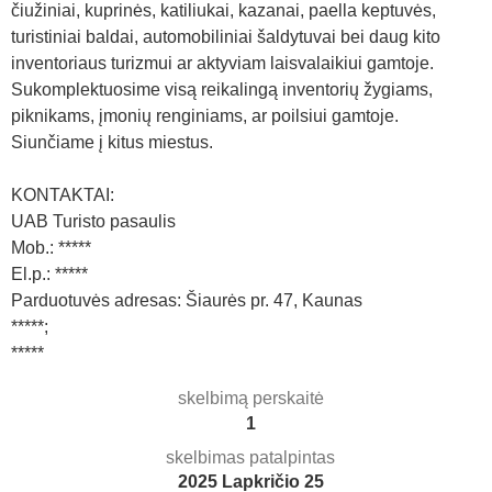
čiužiniai, kuprinės, katiliukai, kazanai, paella keptuvės,
turistiniai baldai, automobiliniai šaldytuvai bei daug kito
inventoriaus turizmui ar aktyviam laisvalaikiui gamtoje.
Sukomplektuosime visą reikalingą inventorių žygiams,
piknikams, įmonių renginiams, ar poilsiui gamtoje.
Siunčiame į kitus miestus.
KONTAKTAI:
UAB Turisto pasaulis
Mob.: *****
El.p.: *****
Parduotuvės adresas: Šiaurės pr. 47, Kaunas
*****;
*****
skelbimą perskaitė
1
skelbimas patalpintas
2025 Lapkričio 25