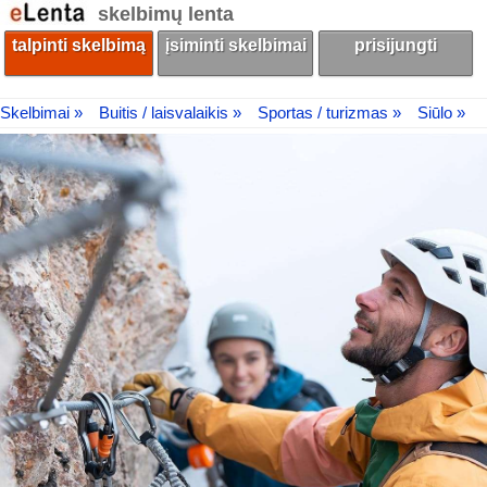
skelbimų lenta
talpinti skelbimą
įsiminti skelbimai
prisijungti
Skelbimai »
Buitis / laisvalaikis »
Sportas / turizmas »
Siūlo »