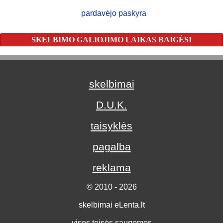
pardavėjo paskyra
SKELBIMO GALIOJIMO LAIKAS BAIGĖSI
skelbimai
D.U.K.
taisyklės
pagalba
reklama
© 2010 - 2026
skelbimai eLenta.lt
visos teisės saugomos