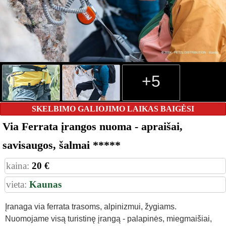
+5
SKELBIMO GALIOJIMO LAIKAS BAIGĖSI
Via Ferrata įrangos nuoma - apraišai,
savisaugos, šalmai *****
kaina:
20 €
vieta:
Kaunas
Įranaga via ferrata trasoms, alpinizmui, žygiams.
Nuomojame visą turistinę įrangą - palapinės, miegmaišiai,