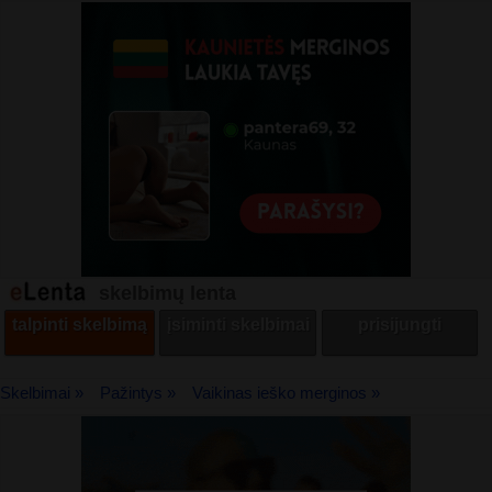
skelbimų lenta
talpinti skelbimą
įsiminti skelbimai
prisijungti
Skelbimai »
Pažintys »
Vaikinas ieško merginos »