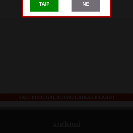
TAIP
NE
skelbimas patalpintas
Kovo 08
SKELBIMO GALIOJIMO LAIKAS BAIGĖSI
skelbimai