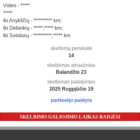
Video - *****
*****
Iki Anykščių - ********** km;
Iki Debeikių - *****,***** km;
Iki Svėdasų - **********,***** km
skelbimą perskaitė
14
skelbimas atnaujintas
Balandžio 23
skelbimas patalpintas
2025 Rugpjūčio 19
pardavėjo paskyra
SKELBIMO GALIOJIMO LAIKAS BAIGĖSI