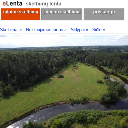
skelbimų lenta
talpinti skelbimą
įsiminti skelbimai
prisijungti
Skelbimai »
Nekilnojamas turtas »
Sklypai »
Siūlo »