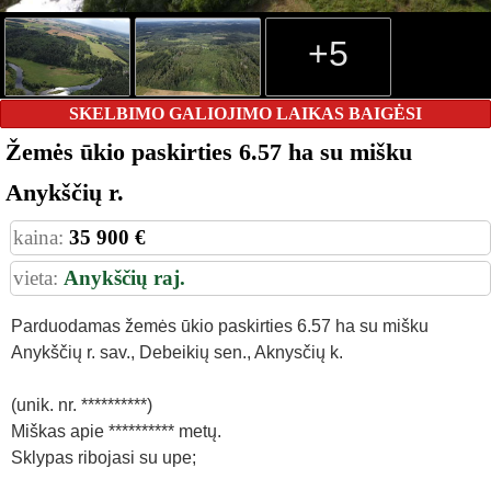
+5
SKELBIMO GALIOJIMO LAIKAS BAIGĖSI
Žemės ūkio paskirties 6.57 ha su mišku
Anykščių r.
kaina:
35 900 €
vieta:
Anykščių raj.
Parduodamas žemės ūkio paskirties 6.57 ha su mišku
Anykščių r. sav., Debeikių sen., Aknysčių k.
(unik. nr. **********)
Miškas apie ********** metų.
Sklypas ribojasi su upe;